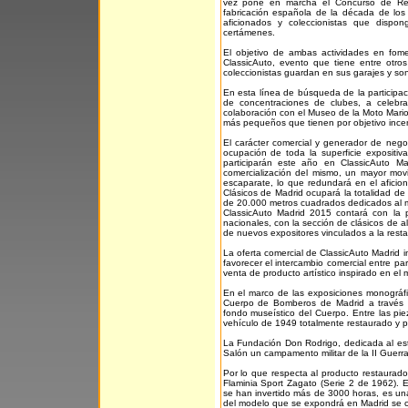
vez pone en marcha el Concurso de Res
fabricación española de la década de los 
aficionados y coleccionistas que dispo
certámenes.
El objetivo de ambas actividades en fomen
ClassicAuto, evento que tiene entre otro
coleccionistas guardan en sus garajes y son 
En esta línea de búsqueda de la participaci
de concentraciones de clubes, a celebra
colaboración con el Museo de la Moto Mario 
más pequeños que tienen por objetivo incenti
El carácter comercial y generador de nego
ocupación de toda la superficie expositi
participarán este año en ClassicAuto M
comercialización del mismo, un mayor movi
escaparate, lo que redundará en el aficio
Clásicos de Madrid ocupará la totalidad de
de 20.000 metros cuadrados dedicados al m
ClassicAuto Madrid 2015 contará con la pa
nacionales, con la sección de clásicos de a
de nuevos expositores vinculados a la resta
La oferta comercial de ClassicAuto Madrid in
favorecer el intercambio comercial entre par
venta de producto artístico inspirado en el m
En el marco de las exposiciones monográfic
Cuerpo de Bomberos de Madrid a través de
fondo museístico del Cuerpo. Entre las pi
vehículo de 1949 totalmente restaurado y p
La Fundación Don Rodrigo, dedicada al estud
Salón un campamento militar de la II Guerra 
Por lo que respecta al producto restaurado
Flaminia Sport Zagato (Serie 2 de 1962). 
se han invertido más de 3000 horas, es una
del modelo que se expondrá en Madrid se c