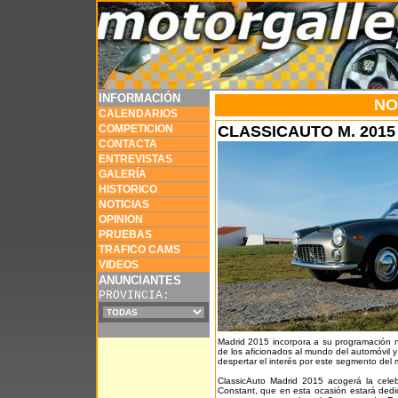
INFORMACIÓN
NO
CALENDARIOS
COMPETICION
CLASSICAUTO M. 2015
CONTACTA
ENTREVISTAS
GALERÍA
HISTORICO
NOTICIAS
OPINION
PRUEBAS
TRAFICO CAMS
VIDEOS
ANUNCIANTES
PROVINCIA:
Madrid 2015 incorpora a su programación nue
de los aficionados al mundo del automóvil y 
despertar el interés por este segmento del m
ClassicAuto Madrid 2015 acogerá la cele
Constant, que en esta ocasión estará dedi