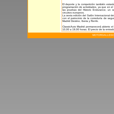
El deporte y la competición también estará
programación de actividades, ya que en el 
las pruebas del Historic Endurance, un s
circuitos europeos.
La sexta edición del Salón Internacional d
con el patrocinio de la correduría de seg
Madrid Destino, Iberia y Renfe.
ClassicAuto Madrid permanecerá abierto el
10,00 a 19,00 horas. El precio de la entrad
MOTORGALLEGO.