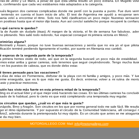
eras de Jerez y Le Mans, a pesar de que esta última resultó un poco extraña. En Mugello volvi
o, confirmando que cada vez estábamos más adaptados a la categoría.
ués llegaron dos carreras complicadas donde me perdí con la puesta a punto. Fue duro verm
 teniendo en cuenta el buen inicio de año. El test de Argentina me ayudó a recuperar se
ania volví a encontrar el ritmo. Solo nos faltó clasificarnos un poco mejor. Nuestras sensacio
on positivas hasta que el motor dijo basta. Aun así concluí satisfecho porque recuperé la confian
 qué carrera te quedas?
la de Austin sin dudarlo (risas). Al margen de la victoria, el fin de semana fue fabuloso, ade
o pilotando. Nos salió todo redondo, fue especial conseguir mi primera victoria en Moto2.
rimirías alguna?
Montmeló y Assen, porque no tuve buenas sensaciones y sentía que no era yo el que pilot
ficación terminé perdiendo ligeramente el rumbo, por suerte en Alemania eso cambió.
 esperas de la segunda parte de la temporada?
a primera hemos vivido de todo, así que en la segunda buscaré un poco más de estabilida
mos estar arriba y ganar carreras, solo tenemos que seguir creyéndonoslo. Tengo mucha ilusi
r en los puestos de cabeza, que es donde debo estar.
 tienes pensado para las vacaciones?
 días de relax en Formentera, disfrutar de la playa con mi familia y amigos, y poco más. Y l
rme enseguida, que es lo que más me gusta. Es decir, entrenar, volver a mi rutina de montar 
asio y practicar motocross.
uién has visto más fuerte en esta primera mitad de la temporada?
ing es el actual líder y el que mejor está haciendo las cosas. En las últimas carreras ha conclu
asado de lo habitual, pero lo cierto es que está completando una temporada muy regular.
os circuitos que quedan, ¿cuál es el que más te gusta?
anápolis, Brno y Aragón. Son circuitos en los que por norma general todo me sale fácil. Me resulta 
ger el ritmo rápidamente. Y por supuesto el circuito de la Comunidad Valenciana, allí conseguí 
oto2, además durante la pretemporada fui muy rápido. Es un circuito que antes se me atragant
e da muy bien.
MOTORGALLEGO.COM ·Mail:
info@motorgallego.com
·