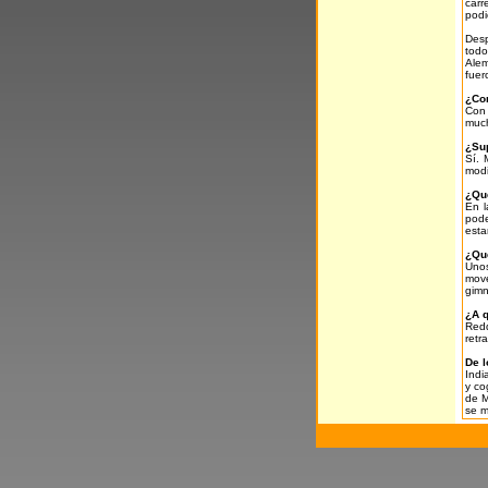
carr
podi
Desp
todo
Alem
fuer
¿Con
Con 
much
¿Sup
Sí. 
modi
¿Qué
En l
pode
esta
¿Qué
Unos
move
gimn
¿A q
Redd
retr
De l
Indi
y co
de M
se m