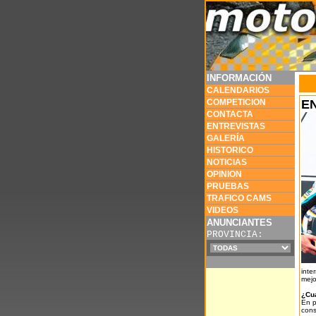
INFORMACIÓN
CALENDARIOS
COMPETICION
E
CONTACTA
ENTREVISTAS
GALERÍA
HISTORICO
NOTICIAS
OPINION
PRUEBAS
TRAFICO CAMS
VIDEOS
ANUNCIANTES
PROVINCIA:
inte
mejo
¿Cuá
En p
cons