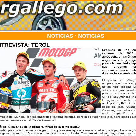
NOTICIAS · NOTICIAS
NTREVISTA: TEROL
Después de las oc
carreras de 2013,
aprovecha el parón de
coger fuerzas y regr
potencia en Indianáp
sus circuitos ta
valenciano quiere est
durante la segunda mit
El piloto de Alco
temporada a tope y su p
no se hizo esperar. E
subirse al cajón más al
primera vez, en la cita
GP de las Américas. A a
le siguieron excelent
en España y Francia, y
podio en Italia. Cuand
Aspar argumentaba con
total adaptación a 
rmedia del Mundial, le tocó pasar dos carreras aciagas, pero supo reponerse a la adversidad par
res sensaciones en el GP de Alemania.
l es tu balance de la primera mitad de la temporada?
retemporada estuvimos a un gran nivel y eso nos ayudó a empezar el año a tope. En la segu
eguimos ganar en Austin y nuestro nivel fue creciendo. También obtuvimos muy buenas sens