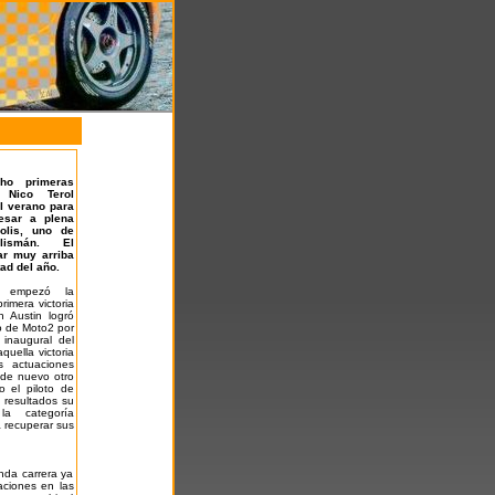
ho primeras
 Nico Terol
l verano para
esar a plena
olis, uno de
lismán. El
ar muy arriba
ad del año.
y empezó la
rimera victoria
n Austin logró
to de Moto2 por
 inaugural del
quella victoria
es actuaciones
 de nuevo otro
o el piloto de
 resultados su
la categoría
a recuperar sus
nda carrera ya
aciones en las