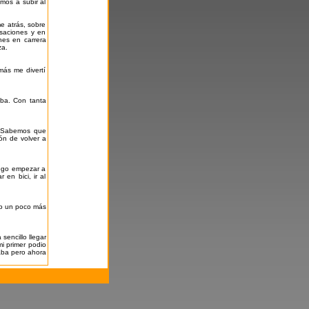
mos a subir al
e atrás, sobre
nsaciones y en
nes en carrera
za.
más me divertí
aba. Con tanta
d. Sabemos que
ón de volver a
uego empezar a
en bici, ir al
ido un poco más
sencillo llegar
mi primer podio
aba pero ahora